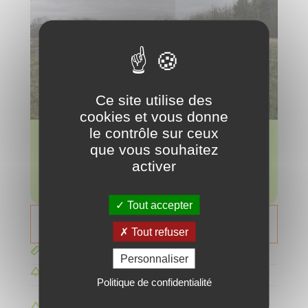
Ce site utilise des
cookies et vous donne
le contrôle sur ceux
Réduction d'émissions anticipée
que vous souhaitez
912 tonnes
activer
soit l'empreinte carbone annuelle de 99 français
Tout accepter
Nous contacter
Tout refuser
2.68 hectares
Personnaliser
3 350 arbres
Politique de confidentialité
Chêne sessile, chêne pubescent, alisier
torminal, orme hybride, poirier, pommier