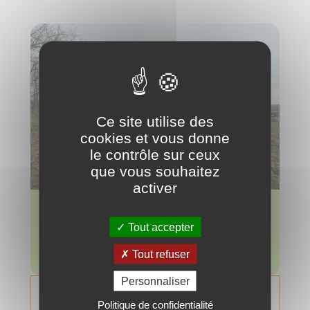
Ce site utilise des
cookies et vous donne
le contrôle sur ceux
que vous souhaitez
activer
Réduction d'émissions anticipée
2640 tonnes
Tout accepter
soit environ 5 millions de repas végétariens
Tout refuser
Personnaliser
Nous contacter
Politique de confidentialité