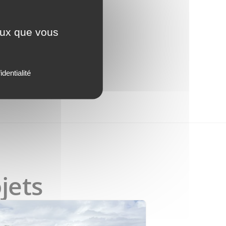
ceux que vous
identialité
jets