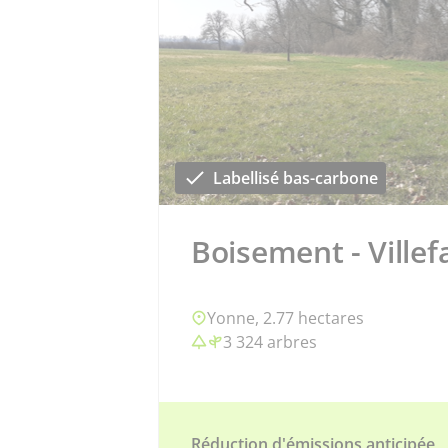
Labellisé bas-carbone
Boisement - Villef
Yonne, 2.77 hectares
3 324 arbres
Réduction d'émissions anticipée