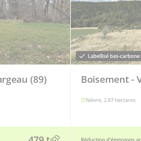
Labellisé bas-carbone
argeau (89)
Boisement - V
Nièvre, 2.87 hectares
479 t
Réduction d'émissions an