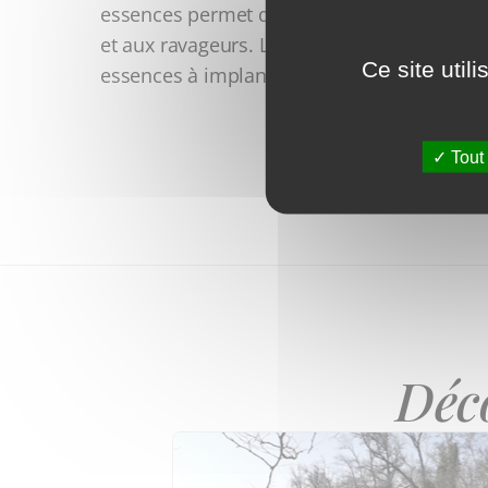
essences permet donc à la forêt de devenir
et aux ravageurs. La résilience des forêts ne
Ce site util
essences à implanter par la création d'habi
Tout
Déc