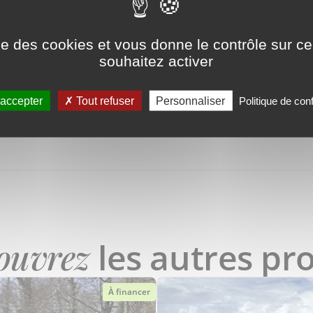
 plus résiliente face au changement climatique
 peut être effective qu'en diversifiant les
ise des cookies et vous donne le contrôle sur 
tats variés pour plusieurs espèces.
souhaitez activer
 accepter
Tout refuser
Personnaliser
Politique de conf
ouvrez
les autres pro
À financer