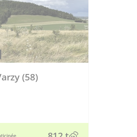
arzy (58)
812 t
ticipée