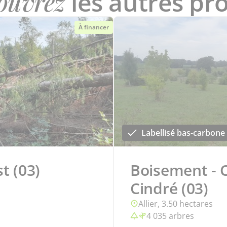
ouvrez
les autres pro
À financer
Labellisé bas-carbone
t (03)
Boisement - 
Cindré (03)
Allier, 3.50 hectares
4 035 arbres