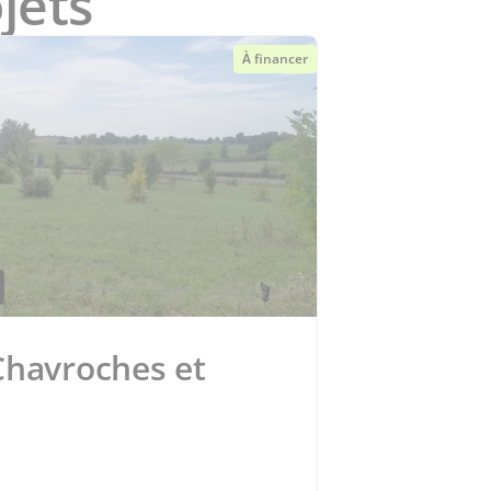
jets
À financer
Chavroches et