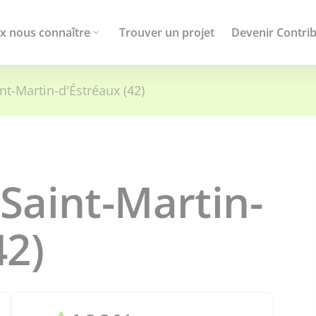
x nous connaître
Trouver un projet
Devenir Contri
nt-Martin-d'Éstréaux (42)
Saint-Martin-
42)