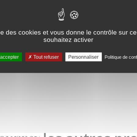
ations inhérentes à la vie d'un peuplement
éralement à partir de 20-25 ans et durent toute la
t de diminuer la proportion d'arbres sur pied du
ise des cookies et vous donne le contrôle sur 
bres restants. Le bois issu des éclaircies est
souhaitez activer
les.
 accepter
Tout refuser
Personnaliser
Politique de conf