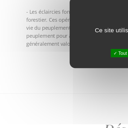
- Les éclaircies font aussi partie des opér
forestier. Ces opérations interviennent gén
vie du peuplement. Le but des éclaircies es
Ce site util
peuplement pour améliorer la qualité des ar
généralement valorisé par des scieries loca
Tout