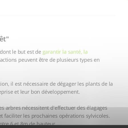
êt"
 dont le but est de
garantir la santé, la
 actions peuvent être de plusieurs types en
on, il est nécessaire de dégager les plants de la
eprise et leur bon développement.
les arbres nécessitent d'effectuer des élagages
 faciliter les prochaines opérations sylvicoles.
ntre 6 et 8m de hauteur.