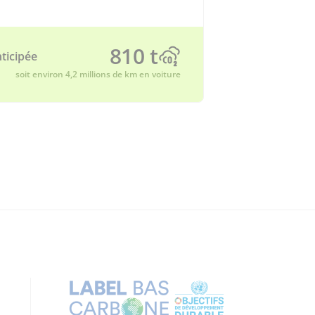
810 t
ticipée
soit environ 4,2 millions de km en voiture