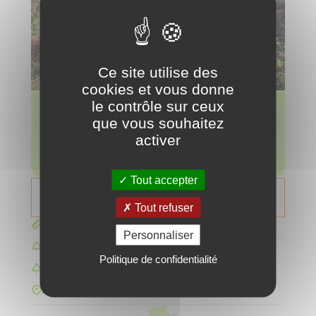
Ce site utilise des
cookies et vous donne
le contrôle sur ceux
Réduction d'émissions anticipée
que vous souhaitez
491 tonnes
activer
soit l'empreinte carbone annuelle de 290 français
Tout accepter
Nous contacter
Tout refuser
3.50 hectares
Personnaliser
2 900 arbres
Politique de confidentialité
Pin maritime
Allier, Bost